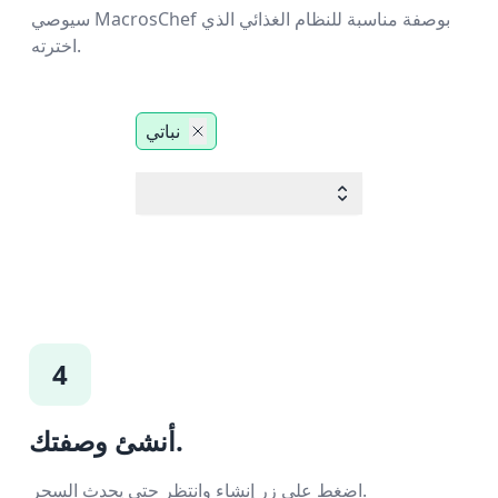
سيوصي MacrosChef بوصفة مناسبة للنظام الغذائي الذي
اخترته.
نباتي
4
أنشئ وصفتك.
اضغط على زر إنشاء وانتظر حتى يحدث السحر.