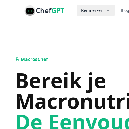
Chef
GPT
Kenmerken
Blo
💪 MacrosChef
Bereik je
Macronutr
De Eenvou