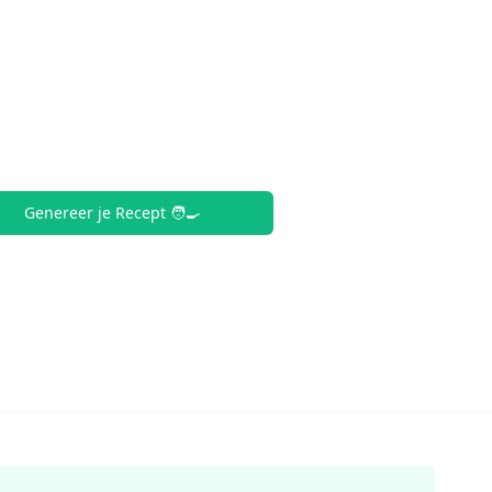
Genereer je Recept 🧑‍🍳