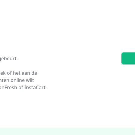
gebeurt.
oek of het aan de
ten online wilt
onFresh of InstaCart-