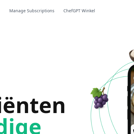
g
Manage Subscriptions
ChefGPT Winkel
iënten
dige