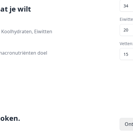
t je wilt
Eiwitt
Koolhydraten, Eiwitten
Vetten
 macronutriënten doel
koken.
Ont