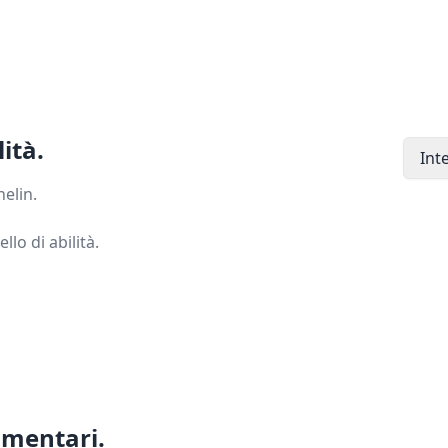
lità.
Int
helin.
llo di abilità.
imentari.