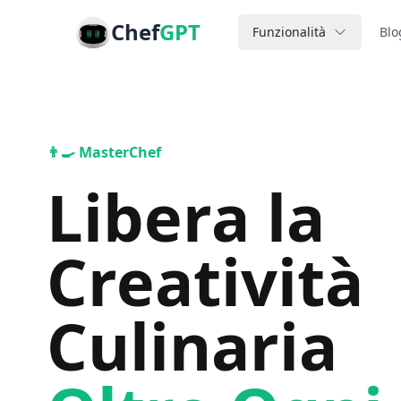
Chef
GPT
Funzionalità
Blo
👨‍🍳 MasterChef
Libera la
Creatività
Culinaria