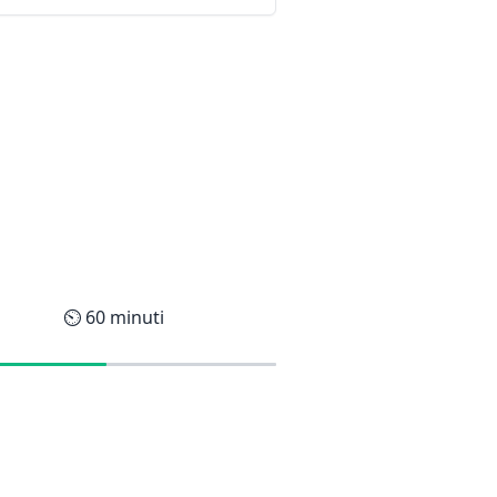
⏲️
60
minuti