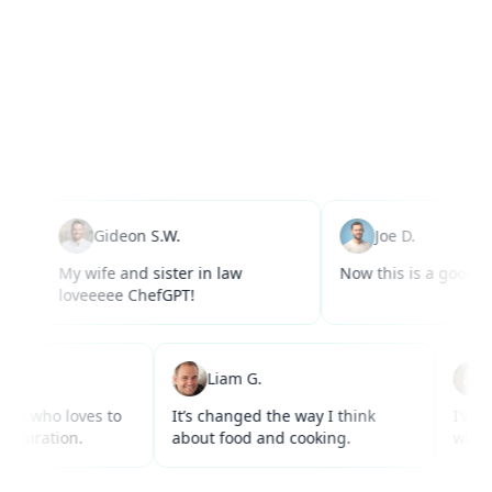
Gideon S.W.
Joe D.
My wife and sister in law
Now this is a good use of A
loveeeee ChefGPT!
a W.
Liam G.
for anyone who loves to
It’s changed the way I think
lacks inspiration.
about food and cooking.