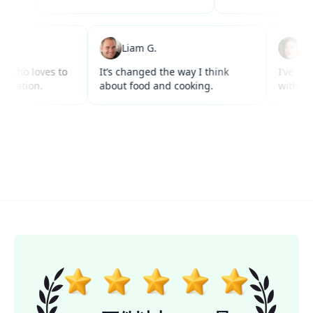
W.
Liam G.
anyone who loves to
It’s changed the way I think
I’
ks inspiration.
about food and cooking.
wi